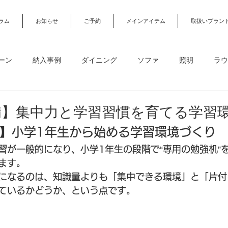
ラム
お知らせ
ご予約
メインアイテム
取扱いブラン
ーン
納入事例
ダイニング
ソファ
照明
ラウ
カーテン・カーペット
デスク・勉強机・オフィスチェア
備】集中力と学習習慣を育てる学習
】小学1年生から始める学習環境づくり
ガーデンファニチャー
オーダー家具
オフィス・店舗・法
習が一般的になり、小学1年生の段階で“専用の勉強机”
ます。
になるのは、知識量よりも「集中できる環境」と「片付
約
デザインアトリエ
ているかどうか、という点です。