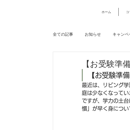
ホーム
コ
全ての記事
お知らせ
キャンペ
USMハラー
ベッド・寝具
【お受験準
【お受験準備
収納・キャビネット・シェルフ
最近は、リビング学
庭は少なくなってい
ですが、学力の土台
ワイズカーサコラム
ご注文規
慣」が早く身につい