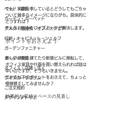
ベッド・寝具
でも、実際仕事しているとどうしてもごちゃ
ついて雑多なイメージになりがち。具体的に
カーテン・カーペット
どうすれば？
そんなお悩みをワイズカーサが解決します。
デスク・勉強机・オフィスチェア
収納・キャビネット・シェルフ
ポイントをおさえよう
ガーデンファニチャー
オーダー家具
新しい建物を建てたり新築ビルに移転して、
オフィス家具や什器を買い替えられれば話は
オフィス・店舗・法人
早いのですが、そうもいきません。
だから以下のポイントをおさえて、ちょっと
ワイズカーサコラム
模様替えしてみませんか？
ご注文規約
効率的な収納スペースの見直し
デザインアトリエ