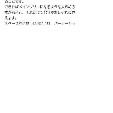
ることです。
できればメインツリーになるような大きめの
木があると、それだけでなぜかおしゃれに見
えます。
スペース的に難しい場合には、パーテーショ
ンを鉢植えタイプのものに変えたり、壁に植
物をモチーフとしたアートを飾ったり、とい
う方法もあります。
まずは身近に手軽に進められることから、オ
フィスを快適で美しい空間へと変えていきま
しょう。
面倒くさい！時間がない！というときにはワ
イズカーサにご相談ください。餅は餅屋。イ
ンテリアはインテリア屋。きっとお役に立ち
ますよ！
USMハラー
オフィス・店舗・法人
USMハラー