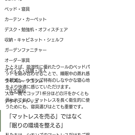
ベッド・寝具
カーテン・カーペット
デスク・勉強机・オフィスチェア
収納・キャビネット・シェルフ
ガーデンファニチャー
オーダー家具
たとえば、吸湿性に優れたウールのベッドパ
オフィス・店舗・法人
ッドを組み合わせることで、睡眠中の蒸れ感
を軽減し、シモンズ特有のしなやかな寝心地
ワイズカーサコラム
をより快適に感じていただけます。
ご注文規約
人は一晩でコップ1杯分ほどの汗をかくとも
言われており、マットレスを長く衛生的に使
デザインアトリエ
うためにも、寝具選びはとても重要です。
「マットレスを売る」ではなく
「眠りの環境を整える」