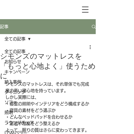
記事
全ての記事
全ての記事
シモンズのマットレスを
お知らせ
「もっと心地よく」使うため
キャンペーン
に
納入事例
シモンズのマットレスは、それ単体でも完成
度の高い寝心地を持っています。
ダイニング
しかし実際には、
ソファ
・寝室の照明やインテリアをどう構成するか
・寝具の素材をどう選ぶか
照明
・どんなベッドパッドを合わせるか
ラウンジチェア
・室温や湿度をどう整えるか
よって、眠りの質はさらに変わってきます。
USMハラー