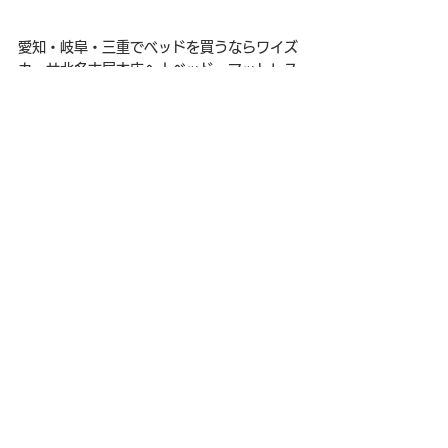
愛知・岐阜・三重でベッドを買うならワイズ
カーサ北名古屋本店へ！ベッド・マットレス
展示数60点以上、多数お試しいただけま
す。ぜひ一度足をお運びください。
ベッド
ベッド・寝具
すべて表示
関連記事