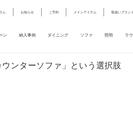
ラム
お知らせ
ご予約
メインアイテム
取扱いブラン
ーン
納入事例
ダイニング
ソファ
照明
ラウ
カーテン・カーペット
デスク・勉強机・オフィスチェア
カウンターソファ」という選択肢
ガーデンファニチャー
オーダー家具
オフィス・店舗・法
約
デザインアトリエ