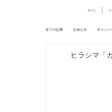
ホーム
コ
全ての記事
お知らせ
キャンペ
USMハラー
ベッド・寝具
ヒラシマ「
収納・キャビネット・シェルフ
ワイズカーサコラム
ご注文規