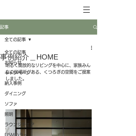
記事
全ての記事
全ての記事
事例紹介＿HOME
お知らせ
明るく開放的なリビングを中心に、家族みん
なの居場所がある、くつろぎの空間をご提案
キャンペーン
しました。
納入事例
ダイニング
ソファ
照明
ラウンジチェア
USMハラー