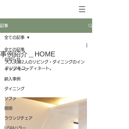
記事
全ての記事
全ての記事
事例紹介＿HOME
お知らせ
大人夫婦2人のリビング・ダイニングのイン
テリアをコーディネート。
キャンペーン
納入事例
ダイニング
ソファ
照明
ラウンジチェア
USMハラー