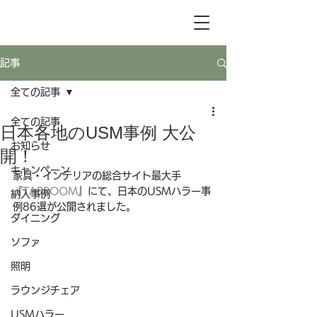
記事
全ての記事
全ての記事
日本各地のUSM事例 大公
お知らせ
開！
キャンペーン
家具・インテリアの総合サイト最大手
『
TABROOM
』にて、日本のUSMハラー事
納入事例
例86選が公開されました。
ダイニング
ソファ
照明
ラウンジチェア
USMハラー