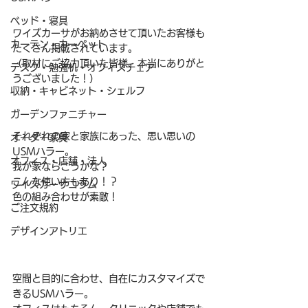
ベッド・寝具
ワイズカーサがお納めさせて頂いたお客様も
カーテン・カーペット
たくさん掲載されています。
（取材にご協力頂いた皆様、本当にありがと
デスク・勉強机・オフィスチェア
うございました！）
収納・キャビネット・シェルフ
ガーデンファニチャー
それぞれの家と家族にあった、思い思いの
オーダー家具
USMハラー。
オフィス・店舗・法人
我が家ならこうかな？
こんな使い方もあり！？
ワイズカーサコラム
色の組み合わせが素敵！
ご注文規約
デザインアトリエ
空間と目的に合わせ、自在にカスタマイズで
きるUSMハラー。