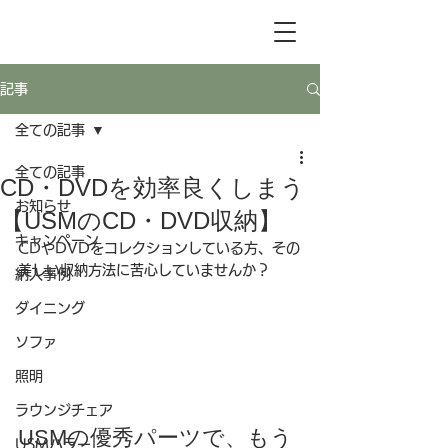
記事
全ての記事
全ての記事
CD・DVDを効率良くしまう
お知らせ
【USMのCD・DVD収納】
キャンペーン
CDやDVDをコレクションしている方、その
美しい収納方法に苦心していませんか？
納入事例
ダイニング
ソファ
照明
ラウンジチェア
USMの優秀パーツで、もう
USMハラー