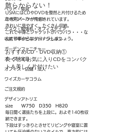
散らからない！
ベッド・寝具
USMにはCDやDVDを整然と片付けるため
カーテン・カーペット
の専用パーツが用意されています。
きれいに見やすく、たくさん収納。
デスク・勉強机・オフィスチェア
これで中身とジャケットがバラバラ・・・な
んて惨事からはサヨナラしましょう。
収納・キャビネット・シェルフ
ガーデンファニチャー
おすすめCD・DVD収納①
良く聴くお気に入りCDをコンパク
オーダー家具
ト＆美しく片付けたい
オフィス・店舗・法人
ワイズカーサコラム
ご注文規約
デザインアトリエ
size　　W750　D350　H820
毎日聞く選抜たちを上段に。およそ140枚収
納できます。
下段はすっきりとさせてリビングや寝室に置
いても圧迫感のないスタイルで。高さ的には