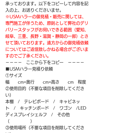
承っております。以下をコピーして内容を記
入の上、お送りくださいませ。
※USMハラーの御見積・販売に関しては、
専門施工が伴うため、原則として弊社のデリ
バリースタッフがお伺いできる範囲（愛知、
岐阜、三重、長野・滋賀・静岡の一部）とさ
せて頂いております。遠方からの御見積依頼
についてはご返信致しかねる場合がございま
すのでご了承ください。
－－－－　ここから下をコピー　－－－－
■USMハラー見積り依頼
①サイズ
幅　　cm×奥行　　cm×高さ　　cm　程度
②使用目的（不要な項目を削除してくださ
い）
本棚　/　テレビボード　/　キャビネッ
ト　/　キッチンボード　/　ワゴン　/LED
ディスプレイシェルフ　/　その他
（　　　　　）
③使用場所（不要な項目を削除してくださ