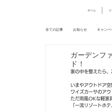
ホーム
コ
全ての記事
お知らせ
キャンペ
USMハラー
ベッド・寝具
ガーデンフ
ド！
収納・キャビネット・シェルフ
家の中を整えたら、
いまやアウトドア空
ワイズカーサコラム
ご注文規
ワイズカーサのアウ
ただ雨風OKな軽家
「一流リゾートホテ