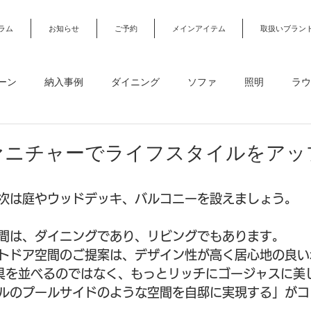
ラム
お知らせ
ご予約
メインアイテム
取扱いブラン
ーン
納入事例
ダイニング
ソファ
照明
ラウ
カーテン・カーペット
デスク・勉強机・オフィスチェア
ァニチャーでライフスタイルをアッ
ガーデンファニチャー
オーダー家具
オフィス・店舗・法
次は庭やウッドデッキ、バルコニーを設えましょう。
間は、ダイニングであり、リビングでもあります。
約
デザインアトリエ
トドア空間のご提案は、デザイン性が高く居心地の良い
具を並べるのではなく、もっとリッチにゴージャスに美
ルのプールサイドのような空間を自邸に実現する」がコ