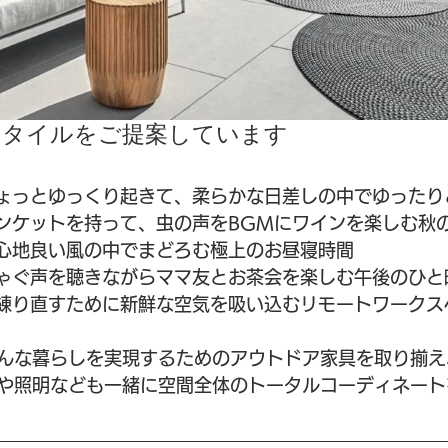
スタイルをご提案しています
ょっとゆっくり起きて、柔らかな日差しの中でゆったり
ンケットを持って、虫の声をBGMにワインを楽しむ秋
心地良い風の中でまどろむ極上のお昼寝時間
ゃぐ声を聴きながらママ友とお茶会を楽しむ午後のひと
練り直すために新鮮な空気を吸い込むリモートワークス
んな暮らしを実現するためのアウトドア家具を取り揃え
や照明なども一緒に空間全体のトータルコーディネート