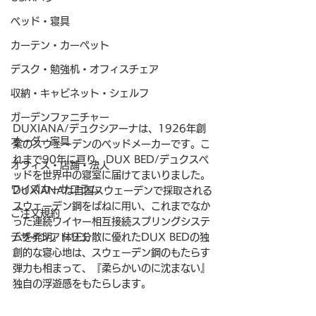
ベッド・寝具
カーテン・カーペット
デスク・勉強机・オフィスチェア
収納・キャビネット・シェルフ
ガーデンファニチャー
DUXIANA/デュクシアーナは、1926年創
オーダー家具
業のスウェーデンのベッドメーカーです。こ
れまで90年に亘り、DUX BED/デュクスベ
オフィス・店舗・法人
ッドを世界中の寝室に届けてまいりました。
ワイズカーサコラム
DUXIANAは自国スウェーデンで採取される
スウェーデン鋼をばねに用い、これまでなか
ご注文規約
った連続ワイヤー相互接続スプリングシステ
ムを発明。体圧分散に優れたDUX BEDの独
デザインアトリエ
創的な寝心地は、スウェーデン鋼のもたらす
弾力も相まって、『柔らかいのに沈まない』
独自の浮遊感をもたらします。