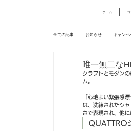
ホーム
コ
全ての記事
お知らせ
キャンペ
USMハラー
ベッド・寝具
唯一無二なH
クラフトとモダンの
ム。
収納・キャビネット・シェルフ
「心地よい緊張感漂
ワイズカーサコラム
ご注文規
は、洗練されたシャ
さで表現され、他に
QUATTR