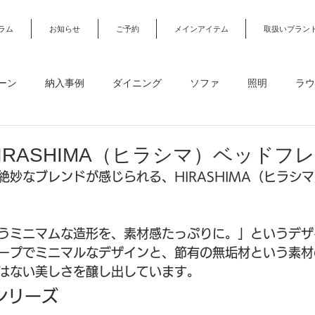
ラム
お知らせ
ご予約
メインアイテム
取扱いブラン
ーン
納入事例
ダイニング
ソファ
照明
ラウ
カーテン・カーペット
デスク・勉強机・オフィスチェア
IRASHIMA（ヒラシマ）ベッドフ
絶妙なブレンドが感じられる、HIRASHIMA（ヒラシ
ガーデンファニチャー
オーダー家具
オフィス・店舗・法
うミニマムな造形を、素材感たっぷりに。」というデザ
約
デザインアトリエ
ープでミニマルなデザインと、節有の無垢材という素材
はない美しさを醸し出しています。
Oシリーズ