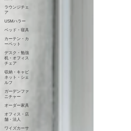
ラウンジチェ
ア
USMハラー
ベッド・寝具
カーテン・カ
ーペット
デスク・勉強
机・オフィス
チェア
収納・キャビ
ネット・シェ
ルフ
ガーデンファ
ニチャー
オーダー家具
オフィス・店
舗・法人
ワイズカーサ