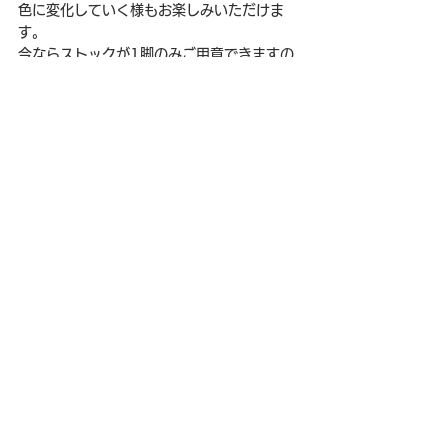
色に変化していく様もお楽しみいただけま
す。
今ならストックが1脚のみご用意できますの
でご興味ある方はご連絡をお待ちしておりま
す。詳細は下記URLをご参照くださいね。
https://yscasa.buyshop.jp/items/117241
277
ラウンジチェア
ダイニング
ダイニング
すべて表示
関連記事