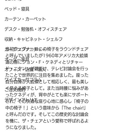
ベッド・寝具
カーテン・カーペット
デスク・勉強机・オフィスチェア
収納・キャビネット・シェルフ
当初ウェグナーはこの椅子をラウンドチェア
ガーデンファニチャー
と呼んでいましたが1960年アメリカ大統領
オーダー家具
選の際にジョン・F・ケネディとリチャー
ド・ニクソンが腰掛け、テレビ討論会を行っ
オフィス・店舗・法人
たことで世界的に注目を集めました。座った
ワイズカーサコラム
自分自身が大統領として相応しく、最も美し
く見える椅子として。また当時腰に悩みがあ
ご注文規約
ったケネディが、背中がとても楽にサポート
デザインアトリエ
され、その快適な座り心地に感心し「椅子の
中の椅子！」という意味から「The chair!」
と呼んだのです。そしてこの歴史的な討論会
を機に、ザ・チェアという愛称で呼ばれるよ
うになりました。