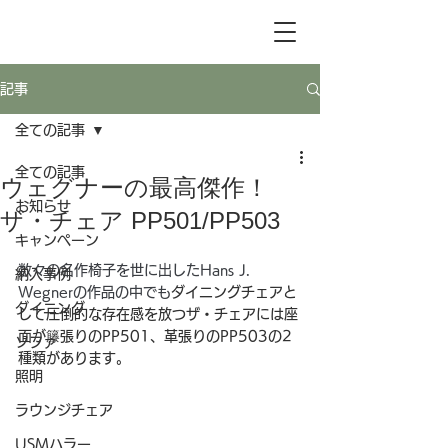
記事
全ての記事
全ての記事
ウェグナーの最高傑作！
お知らせ
ザ・チェア PP501/PP503
キャンペーン
数々の名作椅子を世に出したHans J. 
納入事例
Wegnerの作品の中でも
ダイニングチェアと
ダイニング
して圧倒的な存在感を放つザ・チェアには座
面が籐張りのPP501、革張りのPP503の2
ソファ
種類があります。
照明
ラウンジチェア
USMハラー