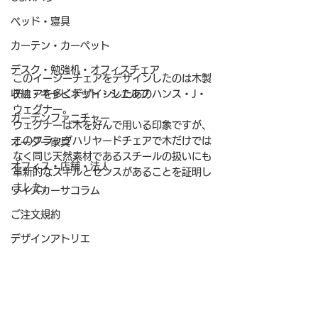
ベッド・寝具
カーテン・カーペット
デスク・勉強机・オフィスチェア
このイージーチェアをデザインしたのは木製
収納・キャビネット・シェルフ
チェアを多くデザインしたあのハンス・J・
ウェグナー。
ガーデンファニチャー
ウェグナーは木を好んで用いる印象ですが、
このフラッグハリヤードチェアで木だけでは
オーダー家具
なく同じ天然素材であるスチールの扱いにも
オフィス・店舗・法人
革新的なスキルとセンスがあることを証明し
ました。
ワイズカーサコラム
ご注文規約
デザインアトリエ