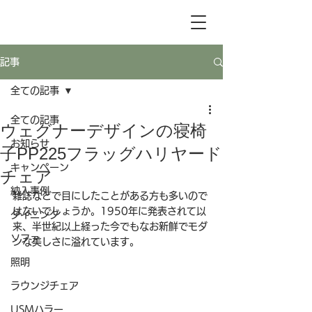
記事
全ての記事
全ての記事
ウェグナーデザインの寝椅
お知らせ
子PP225フラッグハリヤード
キャンペーン
チェア
納入事例
雑誌などで目にしたことがある方も多いので
はないでしょうか。1950年に発表されて以
ダイニング
来、半世紀以上経った今でもなお新鮮でモダ
ソファ
ンな美しさに溢れています。
照明
ラウンジチェア
USMハラー